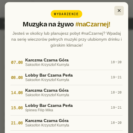
„Wzrost konkurencyjności
Tytuł projektu:
×
przedsiębiorstwa Czarna Góra S.A. poprzez wdrożenie
WYDARZENIE
energooszczędnego procesu naśnieżania stoków
Muzyka na żywo
#naCzarnej!
narciarskich”
Jesteś w okolicy lub planujesz pobyt #naCzarnej? Wpadaj
Dofinansowane przez Unię Europejską:
na serię wieczorów pełnych muzyki przy ulubionym drinku i
górskim klimacie!
Karczma Czarna Góra
07.08
18–20
Saksofon Krzysztof Kurnyta
Zadania, działania realizowane w ramach projektu:
Lobby Bar Czarna Perła
08.08
19–21
Zakres rzeczowy projektu obejmuje:
Saksofon Krzysztof Kurnyta
1.Zakup armatek śnieżnych – 6 szt.
Karczma Czarna Góra
14.08
18–20
Saksofon Krzysztof Kurnyta
2.Zakup punktów poboru – 6 szt.
Lobby Bar Czarna Perła
15.08
19–21
śpiewa Filip Mika
Realizacja projektu umożliwi wsparcie inwestycyjne dla
MŚP w obszarze zrównoważonej turystyki z sektora
Karczma Czarna Góra
21.08
18–20
Saksofon Krzysztof Kurnyta
usługowego.