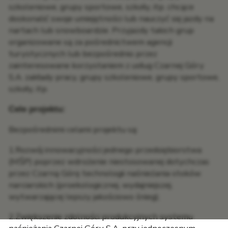
szkoleniowe, grupy sportowe, szkoły, itp. chcące
doskonalić swoje umiejętności lub nauczyć się jazdy na
nartach lub snowboardzie. Przyjazdy takich grup
organizowane są za pośrednictwem agencji
turystycznych lub bezpośrednio przez
zainteresowane korzystaniem z usług Czarnej Góry
S.A. zakłady pracy, grupy szkoleniowe, grupy sportowe,
szkoły, itp.
Cele projektu:
Bezpośrednimi celami projektu są:
1.Rozwój innowacyjności jednego przedsiębiorstwa
(MŚP) poprzez wdrożenie niestosowanej dotychczas
przez Czarną Górę technologii naśnieżania stoków
narciarskich (proekologicznej, wydajniejszej,
wytwarzającej lepszy jakościowo śnieg);
2.Zwiększenie zdolności produkcyjnych systemu