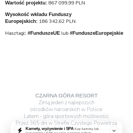
867 099,99 PLN
Wartość projektu:
Wysokość wkładu Funduszy
186 342,62 PLN.
Europejskich:
Hasztagi
lub
: #FunduszeUE
#FunduszeEuropejskie
CZARNA GÓRA RESORT
Zimą jeden z najlepszych
ośrodków narciarskich w Polsce.
Latem - góra sportowych możliwości.
Przez 365 dni w Strefie Czystego Powietrza.
Karnety, wyżywienie i SPA
Kup karnety lub
wyżywienie i SPA na czas swojego pobytu