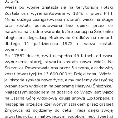
33,5 m.
Wieża po wojnie znalazła się na terytorium Polski.
Została ona wyremontowana w 1948 r. przez PTT.
Mimo dużego zaangażowania i starań, wieża na długie
lata została pozostawiona bez opieki, przez co,
narażona na trudne warunki, które panują na Śnieżniku,
uległa ona degradacji. Brakowało środków na remont,
dlatego 11 października 1973 r. wieża została
wyburzona.
Po 17882 dniach, czyli niespełna 49 latach, od czasu
wyburzenia starej, otwarta została nowa Wieża Na
Śnieżniku. Powstawała ona przez 3 sezony, a całkowity
koszt inwestycji to 13 600 000 zł. Dzięki temu, Wieża i
jej historia zyskała nowe życie, a my możemy cieszyć się
wspaniałym widokiem na panoramę Masywu Śnieżnika.
Najlepszym sposobem na dotarcie do Wieży jest wjazd
na Czarną Górę widokową koleją linową Luxtorpeda, a
następnie przejście czerwonym szlakiem przez grzbiet
Żmijowca, aż dojdziemy do celu. Trasa dzięki swojej
przystępności i malowniczym widokom jest świetną