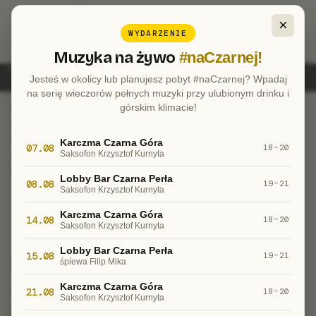
Czyli chodzenie i bieganie po
×
górach
WYDARZENIE
Muzyka na żywo
#naCzarnej!
Czarna Góra Resort to świetny punkt wypadowy na
Jesteś w okolicy lub planujesz pobyt #naCzarnej? Wpadaj
górskie wędrówki. Pierwszy rzut oka na mapy szlaków
na serię wieczorów pełnych muzyki przy ulubionym drinku i
powoduje mały zawrót głowy, dlatego
górskim klimacie!
przygotowaliśmy dla Was małe podsumowanie.
Potraktujcie je jako wprowadzenie w temat, który
Karczma Czarna Góra
07.08
18–20
można tu studiować latami… albo może lepiej –
Saksofon Krzysztof Kurnyta
kilometrami:)
Lobby Bar Czarna Perła
08.08
19–21
Saksofon Krzysztof Kurnyta
Karczma Czarna Góra
14.08
18–20
Saksofon Krzysztof Kurnyta
Lobby Bar Czarna Perła
15.08
19–21
Ścieżki
śpiewa Filip Mika
Karczma Czarna Góra
21.08
Czasem w poszukiwaniu wielkich przygód zapominamy
18–20
Saksofon Krzysztof Kurnyta
o tym, co mamy najbliżej. A najbliżej mamy Resort