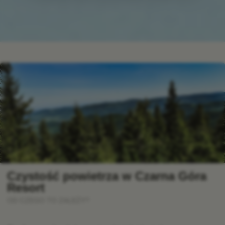
Czystość powietrza w Czarna Góra
Resort
OD CZEGO TO ZALEŻY?