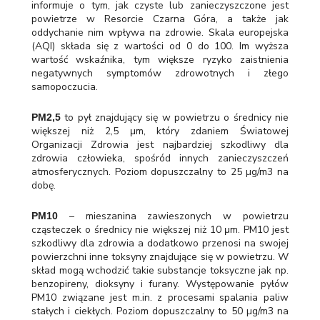
informuje o tym, jak czyste lub zanieczyszczone jest
powietrze w Resorcie Czarna Góra, a także jak
oddychanie nim wpływa na zdrowie. Skala europejska
(AQI) składa się z wartości od 0 do 100. Im wyższa
wartość wskaźnika, tym większe ryzyko zaistnienia
negatywnych symptomów zdrowotnych i złego
samopoczucia.
to pył znajdujący się w powietrzu o średnicy nie
PM2,5
większej niż 2,5 μm, który zdaniem Światowej
Organizacji Zdrowia jest najbardziej szkodliwy dla
zdrowia człowieka, spośród innych zanieczyszczeń
atmosferycznych. Poziom dopuszczalny to 25 µg/m3 na
dobę.
– mieszanina zawieszonych w powietrzu
PM10
cząsteczek o średnicy nie większej niż 10 μm. PM10 jest
szkodliwy dla zdrowia a dodatkowo przenosi na swojej
powierzchni inne toksyny znajdujące się w powietrzu. W
skład mogą wchodzić takie substancje toksyczne jak np.
benzopireny, dioksyny i furany. Występowanie pyłów
PM10 związane jest m.in. z procesami spalania paliw
stałych i ciekłych. Poziom dopuszczalny to 50 µg/m3 na