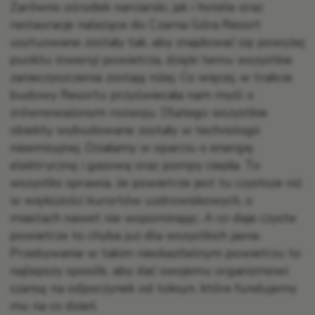
Zarówno ośrodek narciarski, jak i hotele oraz
restauracje należące do Czarna Góra Resort
usytuowane zostały tak, aby znajdować się powyżej
punktu inwersji powietrza, dzięki temu wszystkie
zanieczyszczenia zostają niżej. Co więcej, w trakcie
budowy Resortu przyświecała nam myśl o
zrównoważonym rozwoju. Dlatego wszystkie
obiekty wybudowane zostały w technologii
nieemisyjnej. Działamy w oparciu o energię
elektryczną i gazową oraz pompy ciepła. To
wszystko sprawia, że powietrze jest tu czystsze niż
w większości kurortów uzdrowiskowych, o
miastach nawet nie wspominając. A co daje czyste
powietrze to chyba już dla wszystkich jasne.
Przebywanie w takim nieskazitelnym powietrzu to
najlepszy sposób, aby dać swojemu organizmowi
szansę na odpoczynek od toksyn, które fundujemy
mu na co dzień.