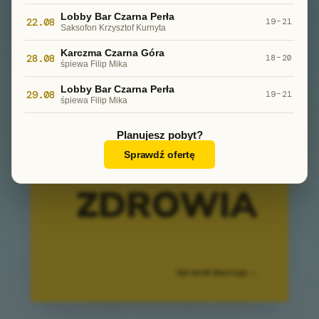
Lobby Bar Czarna Perła
22.08
19–21
Saksofon Krzysztof Kurnyta
Karczma Czarna Góra
28.08
18–20
śpiewa Filip Mika
Lobby Bar Czarna Perła
Strefa Czystego Powietrza
29.08
19–21
śpiewa Filip Mika
zbawienna
DLA
Planujesz pobyt?
Sprawdź ofertę
ZDROWIA
Sprawdź dlaczego →