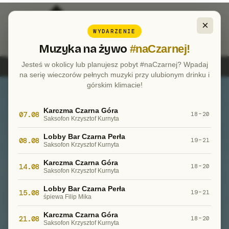
×
WYDARZENIE
Muzyka na żywo
#naCzarnej!
Możesz
Jesteś w okolicy lub planujesz pobyt #naCzarnej? Wpadaj
na serię wieczorów pełnych muzyki przy ulubionym drinku i
górskim klimacie!
odetchnąć.
Karczma Czarna Góra
07.08
18–20
Saksofon Krzysztof Kurnyta
Lobby Bar Czarna Perła
08.08
19–21
Saksofon Krzysztof Kurnyta
Karczma Czarna Góra
14.08
18–20
Saksofon Krzysztof Kurnyta
Lobby Bar Czarna Perła
15.08
19–21
śpiewa Filip Mika
Karczma Czarna Góra
21.08
18–20
Saksofon Krzysztof Kurnyta
Sprawdź stan powietrza →