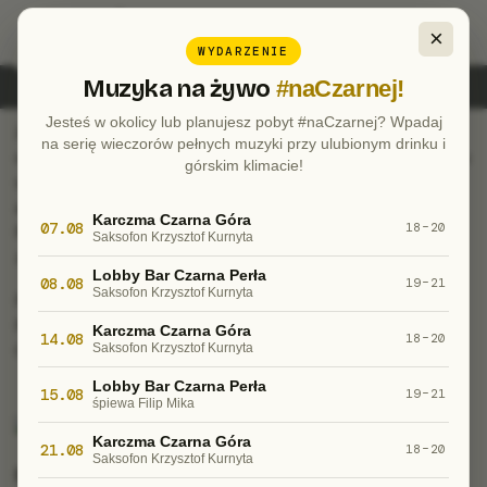
×
WYDARZENIE
Muzyka na żywo
#naCzarnej!
Jesteś w okolicy lub planujesz pobyt #naCzarnej? Wpadaj
Jakość powietrza w miesiącu lutym 2019 można
na serię wieczorów pełnych muzyki przy ulubionym drinku i
określić jako znakomitą. Kiedy w dominującej części kraju
górskim klimacie!
stężenia zanieczyszczeń powietrza nie zachęcały do
aktywności na świeżym powietrzu to w obrębie
Karczma Czarna Góra
07.08
Resortu Czarna Góra można było cieszyć się zdrowym
18–20
Saksofon Krzysztof Kurnyta
zimowym wypoczynkiem.
Lobby Bar Czarna Perła
08.08
19–21
Saksofon Krzysztof Kurnyta
Pozdrawiamy i zapraszamy do pobytu w Czarna Góra
Resort
Karczma Czarna Góra
14.08
18–20
Opracował. dr n. zdr. Jakub Krzeszowiak
Saksofon Krzysztof Kurnyta
Lobby Bar Czarna Perła
15.08
19–21
śpiewa Filip Mika
Karczma Czarna Góra
21.08
18–20
Saksofon Krzysztof Kurnyta
Dodano dnia:
10.03.2019