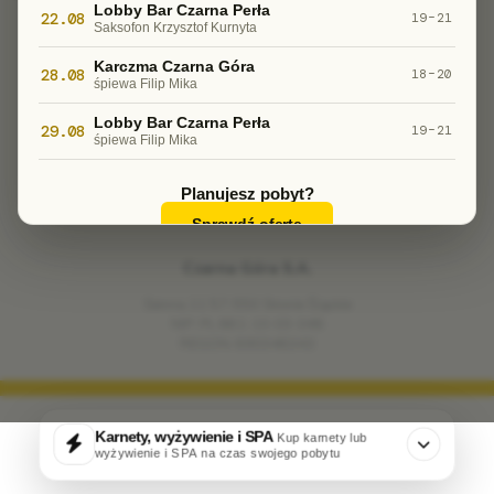
Lobby Bar Czarna Perła
22.08
19–21
Saksofon Krzysztof Kurnyta
Karczma Czarna Góra
28.08
18–20
śpiewa Filip Mika
CZARNA GÓRA RESORT
Zimą jeden z najlepszych
Lobby Bar Czarna Perła
29.08
19–21
ośrodków narciarskich w Polsce.
śpiewa Filip Mika
Latem - góra sportowych możliwości.
Przez 365 dni w Strefie Czystego Powietrza.
Planujesz pobyt?
Sprawdź ofertę
Czarna Góra S.A.
Sienna 11 57-550 Stronie Śląskie
NIP: PL 881-10-03-048
REGON: 890348343
Karnety, wyżywienie i SPA
Kup karnety lub
wyżywienie i SPA na czas swojego pobytu