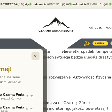
4,2
2,5 µg/m³
3,7 µg/m³
AQI
znakomicie
PM2,5
znakomicie
PM10
 POWIETRZA
OŚRODEK
NOC
KAMERA
1
adchodzący nowy sezon grzewczy. Niewielki spadek tempe
×
ty w najbliższych tygodniach sytuacja będzie ulegała drast
nej!
ale nie jest to najlepsze rozwiązanie. Aktywność fizyczn
adaj na serię
skim klimacie!
r Czarna Perła
19–21
rzysztof Kurnyta
t w strefie czystego powietrza na Czarnej Górze.
r Czarna Perła
znakomita (dane z systemu monitoringu jakości powietrza) !
19–21
p Mika