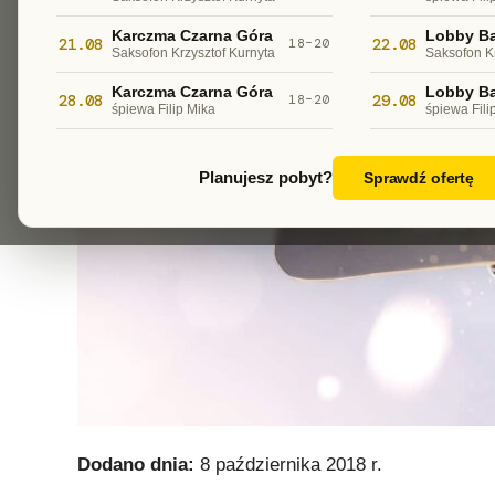
Karczma Czarna Góra
Lobby Ba
21.08
22.08
18–20
Saksofon Krzysztof Kurnyta
Saksofon K
Karczma Czarna Góra
Lobby Ba
28.08
29.08
18–20
śpiewa Filip Mika
śpiewa Fili
Planujesz pobyt?
Sprawdź ofertę
Dodano dnia:
8 października 2018 r.