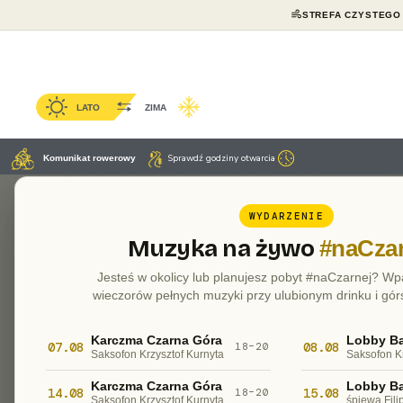
STREFA CZYSTEGO
LATO
ZIMA
Sprawdź godziny otwarcia
Komunikat rowerowy
Ostatni tydzień zdaje się być preludium na n
wzrost stężenia zanieczyszczeń powietrza. Nieste
WYDARZENIE
Jak uchronić się przed smogiem?
Muzyka na żywo
#naCzar
Można zamknąć się szczelnie w swoim mieszkaniu 
Jesteś w okolicy lub planujesz pobyt #naCzarnej? Wp
składnikiem recepty na zdrowie.
wieczorów pełnych muzyki przy ulubionym drinku i gór
Ale gdzie szukać świeżego i czystego powietrza?
Karczma Czarna Góra
Lobby Ba
07.08
08.08
18–20
Saksofon Krzysztof Kurnyta
Saksofon K
Nic bardziej prostszego, już teraz zarezerwuj poby
Karczma Czarna Góra
Lobby Ba
Jakość powietrza przez 365 dni w roku jest tutaj 
14.08
15.08
18–20
Saksofon Krzysztof Kurnyta
śpiewa Fili