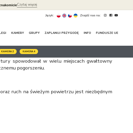
Czytaj więcej
znakomicie
Język:
Znajdź nas na:
LEGI
KAMERY
GRUPY
ZAPLANUJ PRZYGODĘ
INFO
FUNDUSZE UE
KAMERA
KAMERA
2
4
ratury spowodował w wielu miejscach gwałtowny
ycznemu pogorszeniu.
a oraz ruch na świeżym powietrzu jest niezbędnym