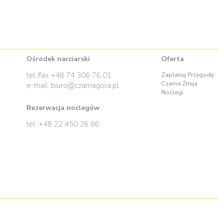
Ośrodek narciarski
Oferta
tel./fax
+48 74 306 76 01
Zaplanuj Przygodę
Czarna Żmija
e-mail:
biuro@czarnagora.pl
Noclegi
Rezerwacja noclegów
tel.
+48 22 450 26 86