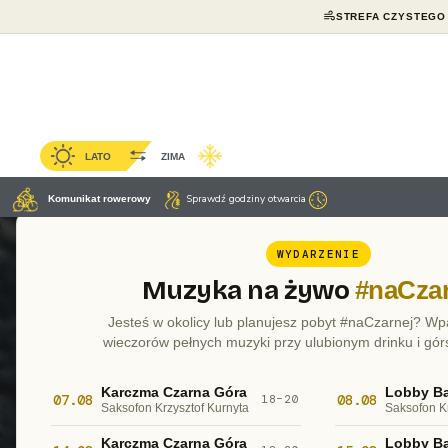
STREFA CZYSTEGO
LATO
ZIMA
Sprawdź godziny otwarcia
Komunikat rowerowy
WYDARZENIE
Muzyka na żywo
#naCzar
Jesteś w okolicy lub planujesz pobyt #naCzarnej? Wp
Czarna Góra Resort • 3 lokalizacje
wieczorów pełnych muzyki przy ulubionym drinku i gór
Wypożyczalnie
Karczma Czarna Góra
Lobby Ba
07.08
08.08
18–20
Saksofon Krzysztof Kurnyta
Saksofon K
Karczma Czarna Góra
Lobby Ba