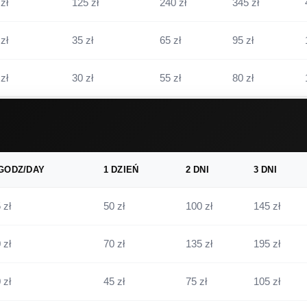
zł
125 zł
240 zł
345 zł
zł
35 zł
65 zł
95 zł
zł
30 zł
55 zł
80 zł
 GODZ/DAY
1 DZIEŃ
2 DNI
3 DNI
 zł
50 zł
100 zł
145 zł
 zł
70 zł
135 zł
195 zł
 zł
45 zł
75 zł
105 zł