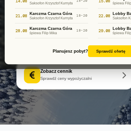
14.08
15.08
18–20
Saksofon Krzysztof Kurnyta
śpiewa Fili
Wybierz najbliższą wypożyczalnię, dobierz sp
Karczma Czarna Góra
Lobby Ba
21.08
22.08
18–20
Szybka obsługa, serwis na miejscu i jasny c
Saksofon Krzysztof Kurnyta
Saksofon K
Karczma Czarna Góra
Lobby Ba
28.08
29.08
18–20
śpiewa Filip Mika
śpiewa Fili
Chcesz wypożyczyć sprzęt? Wybierz lokalizację
Planujesz pobyt?
Sprawdź ofertę
Zobacz cennik
Sprawdź ceny wypożyczalni