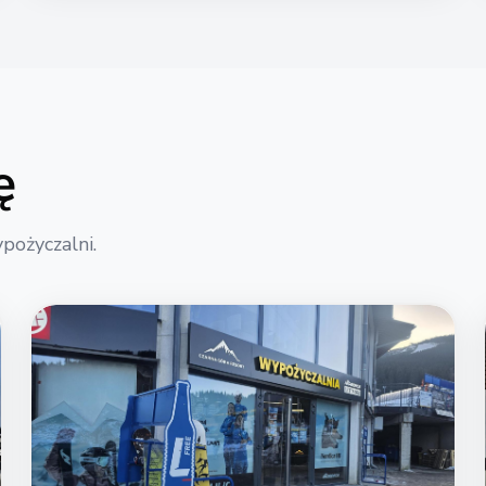
ę
ypożyczalni.