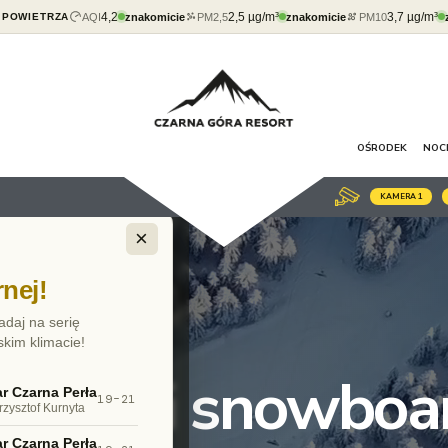
4,2
2,5 µg/m³
3,7 µg/m³
AQI
znakomicie
PM2,5
znakomicie
PM10
 POWIETRZA
OŚRODEK
NOC
KAMERA
1
×
nej!
adaj na serię
skim klimacie!
 nart i snowboa
r Czarna Perła
19–21
rzysztof Kurnyta
r Czarna Perła