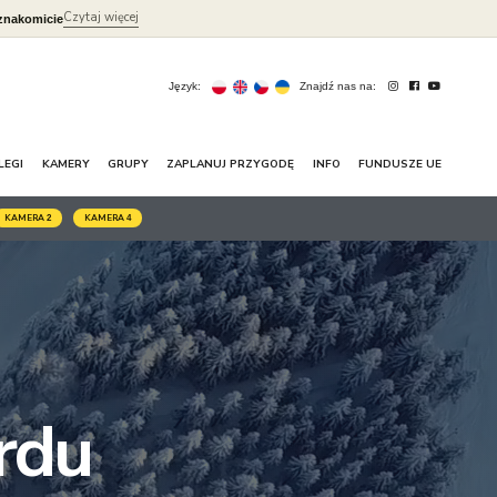
Czytaj więcej
znakomicie
Język:
Znajdź nas na:
LEGI
KAMERY
GRUPY
ZAPLANUJ PRZYGODĘ
INFO
FUNDUSZE UE
KAMERA
KAMERA
2
4
rdu