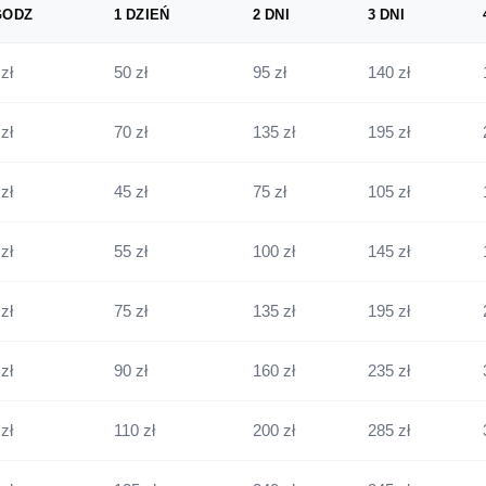
GODZ
1 DZIEŃ
2 DNI
3 DNI
zł
50 zł
95 zł
140 zł
zł
70 zł
135 zł
195 zł
zł
45 zł
75 zł
105 zł
zł
55 zł
100 zł
145 zł
zł
75 zł
135 zł
195 zł
zł
90 zł
160 zł
235 zł
zł
110 zł
200 zł
285 zł